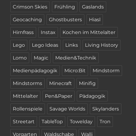
Crimson Skies
Frühling
Gaslands
Geocaching
Ghostbusters
Hiasl
Hirnfrass
Instax
Kochen im Mittelalter
Lego
Lego Ideas
Links
Living History
Lomo
Magic
Medien&Technik
Medienpädagogik
Micro:Bit
Mindstorm
Mindstorms
Minecraft
Minifig
Mittelalter
Pen&Paper
Pädagogik
Rollenspiele
Savage Worlds
Skylanders
Streetart
TableTop
Towelday
Tron
Vorgarten
Waldschabe
Walli