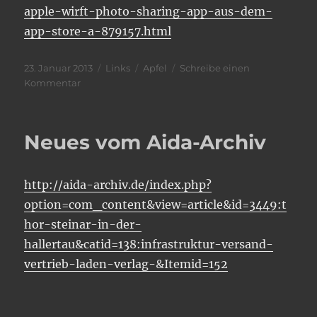
apple-wirft-photo-sharing-app-aus-dem-
app-store-a-879157.html
Veröffentlicht
Kategorien
Schlagwörter
23. Januar 2013
Links
Apfel
Schreibe einen
am
zu
Kommentar
Prüder
Apfel
Neues vom Aida-Archiv
http://aida-archiv.de/index.php?
option=com_content&view=article&id=3449:t
hor-steinar-in-der-
hallertau&catid=138:infrastruktur-versand-
vertrieb-laden-verlag-&Itemid=152