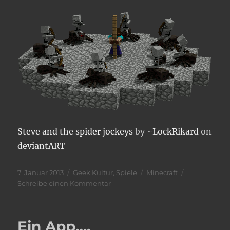
Steve and the spider jockeys
by ~
LockRikard
on
deviantART
Veröffentlicht
Kategorien
Schlagwörter
7. Januar 2013
Geek Kultur
,
Spiele
Minecraft
am
zu
Schreibe einen Kommentar
Steve
and
the
Ein App….
Spiderjockeys