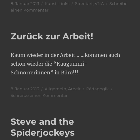
Veröffentlicht
Kategorien
Schlagwörter
8. Januar 2013
Kunst
,
Links
Streetart
,
VNA
Schreibe
am
zu
einen Kommentar
VNA
Competition
Zurück zur Arbeit!
Kaum wieder in der Arbeit… …kommen auch
schon wieder die “Kaugummi-
Schnorrerinnen” in Büro!!!
Veröffentlicht
Kategorien
Schlagwörter
8. Januar 2013
Allgemein
,
Arbeit
Pädagogik
am
zu
Schreibe einen Kommentar
Zurück
zur
Arbeit!
Steve and the
Spiderjockeys