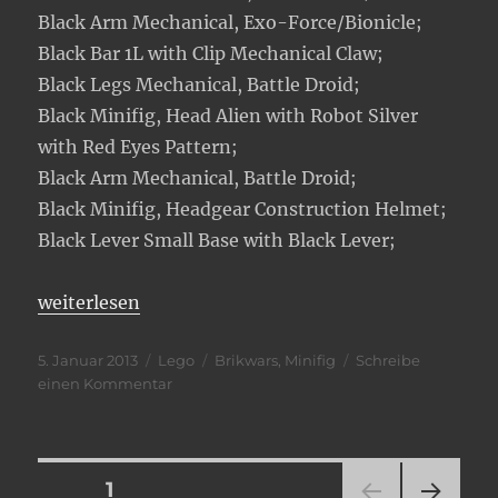
Black Arm Mechanical, Exo-Force/Bionicle;
Black Bar 1L with Clip Mechanical Claw;
Black Legs Mechanical, Battle Droid;
Black Minifig, Head Alien with Robot Silver
with Red Eyes Pattern;
Black Arm Mechanical, Battle Droid;
Black Minifig, Headgear Construction Helmet;
Black Lever Small Base with Black Lever;
„Mechanized Commrades“
weiterlesen
Veröffentlicht
Kategorien
Schlagwörter
5. Januar 2013
Lego
Brikwars
,
Minifig
Schreibe
am
zu
einen Kommentar
Mechanized
Commrades
Seitennummerierung
SEITE
1