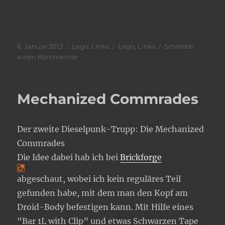
Veröffentlicht
Kategorien
Schlagwörter
6. Januar 2013
Lego
,
Links
Lego
,
Links
Schreibe
am
zu
einen Kommentar
Lego
MOCs
von
Mechanized Commrades
JonHall18
Flickr
Der zweite Dieselpunk-Trupp: Die Mechanized
Commrades
Die Idee dabei hab ich bei
Brickforge
abgeschaut, wobei ich kein reguläres Teil
gefunden habe, mit dem man den Kopf am
Droid-Body befestigen kann. Mit Hilfe eines
“Bar 1L with Clip” und etwas Schwarzen Tape