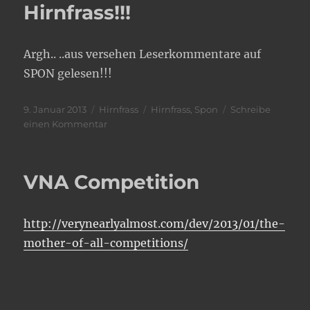
Hirnfrass!!!
Argh.. ..aus versehen Leserkommentare auf
SPON gelesen!!!
Veröffentlicht
Kategorien
Schlagwörter
9. Januar 2013
Hirnfrass
Hirnfrass
,
Spon
Schreibe
am
zu
einen Kommentar
Hirnfrass!!!
VNA Competition
http://verynearlyalmost.com/dev/2013/01/the-
mother-of-all-competitions/