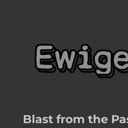
Ewige Blumenkraft
Meister Yordins (Wolfgang Haberl) Seite
Blast from the Pa