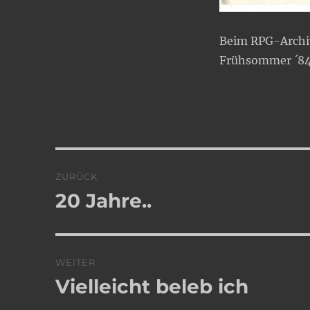
Beim RPG-Archi
Frühsommer ´8
Beitragsnavigation
ZURÜCK
20 Jahre..
Vorheriger
Beitrag:
WEITER
Vielleicht beleb ich
Nächster
Beitrag: