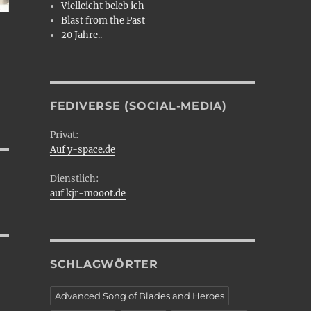
Vielleicht beleb ich
Blast from the Past
20 Jahre..
FEDIVERSE (SOCIAL-MEDIA)
Privat:
Auf y-space.de
Dienstlich:
auf kjr-mooot.de
SCHLAGWÖRTER
Advanced Song of Blades and Heroes