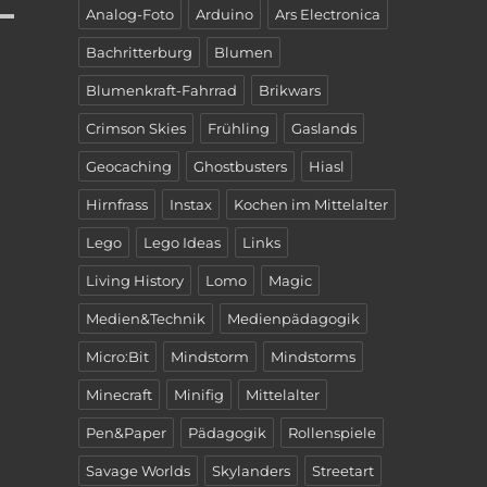
Analog-Foto
Arduino
Ars Electronica
Bachritterburg
Blumen
Blumenkraft-Fahrrad
Brikwars
Crimson Skies
Frühling
Gaslands
Geocaching
Ghostbusters
Hiasl
Hirnfrass
Instax
Kochen im Mittelalter
Lego
Lego Ideas
Links
Living History
Lomo
Magic
Medien&Technik
Medienpädagogik
Micro:Bit
Mindstorm
Mindstorms
Minecraft
Minifig
Mittelalter
Pen&Paper
Pädagogik
Rollenspiele
Savage Worlds
Skylanders
Streetart