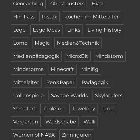
Geocaching
Ghostbusters
Hiasl
Hirnfrass
Instax
Kochen im Mittelalter
Lego
Lego Ideas
Links
Living History
Lomo
Magic
Medien&Technik
Medienpädagogik
Micro:Bit
Mindstorm
Mindstorms
Minecraft
Minifig
Mittelalter
Pen&Paper
Pädagogik
Rollenspiele
Savage Worlds
Skylanders
Streetart
TableTop
Towelday
Tron
Vorgarten
Waldschabe
Walli
Women of NASA
Zinnfiguren