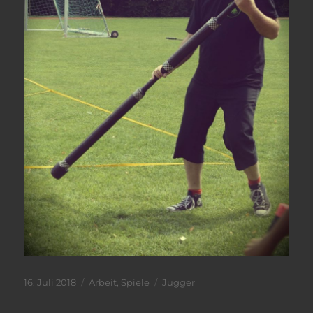
Veröffentlicht
Kategorien
Schlagwörter
16. Juli 2018
Arbeit
,
Spiele
Jugger
am