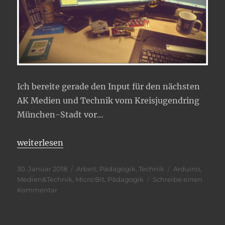
Ich bereite gerade den Input für den nächsten
AK Medien und Technik vom Kreisjugendring
München-Stadt vor…
„Weitere Vorbereitungen“
weiterlesen
Veröffentlicht
Kategorien
Schlagwörter
30. Januar 2018
Arbeit
,
Pädagogik
,
Technik
Arduino
,
am
Medien&Technik
,
Micro:Bit
,
Pädagogik
Schreibe einen
zu
Kommentar
Weitere
Vorbereitungen