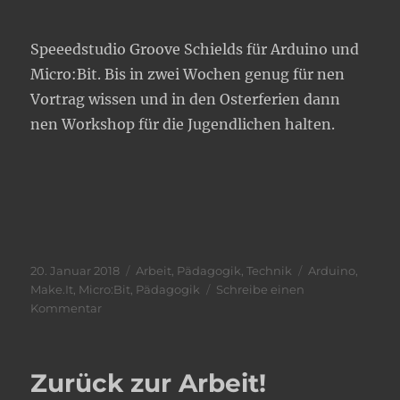
Speeedstudio Groove Schields für Arduino und
Micro:Bit. Bis in zwei Wochen genug für nen
Vortrag wissen und in den Osterferien dann
nen Workshop für die Jugendlichen halten.
Veröffentlicht
Kategorien
Schlagwörter
20. Januar 2018
Arbeit
,
Pädagogik
,
Technik
Arduino
,
am
Make.It
,
Micro:Bit
,
Pädagogik
Schreibe einen
zu
Kommentar
Neues
Projekt
für
Zurück zur Arbeit!
die