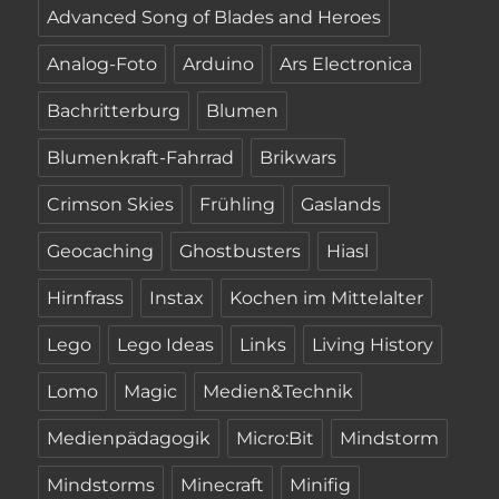
Advanced Song of Blades and Heroes
Analog-Foto
Arduino
Ars Electronica
Bachritterburg
Blumen
Blumenkraft-Fahrrad
Brikwars
Crimson Skies
Frühling
Gaslands
Geocaching
Ghostbusters
Hiasl
Hirnfrass
Instax
Kochen im Mittelalter
Lego
Lego Ideas
Links
Living History
Lomo
Magic
Medien&Technik
Medienpädagogik
Micro:Bit
Mindstorm
Mindstorms
Minecraft
Minifig