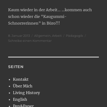
Arbeit..
Kaum wieder in der Arbeit… …kommen auch
schon wieder die “Kaugummi-
Schnorrerinnen” in Büro!!!
Veröffentlicht
Kategorien
Schlagwörter
8. Januar 2013
Allgemein
,
Arbeit
Pädagogik
am
zu
Schreibe einen Kommentar
Zurück
zur
Arbeit!
SEITEN
Kontakt
Über Mich
Living History
English
Pen&Paper