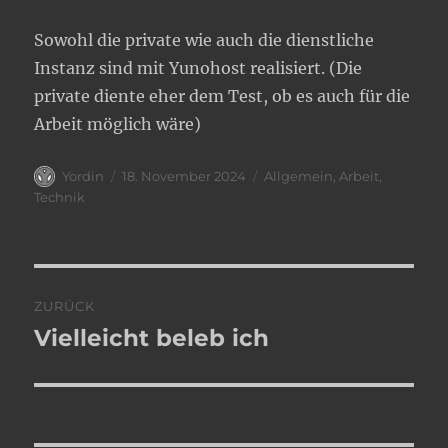
Sowohl die private wie auch die dienstliche
Instanz sind mit Yunohost realisiert. (Die
private diente eher dem Test, ob es auch für die
Arbeit möglich wäre)
Autor
Veröffentlicht
Kategorien
Yordin
18. November 2024
Allgemein
,
Arbeit
,
am
Technik
Beitragsnavigation
ZURÜCK
Vielleicht beleb ich
Vorheriger
Beitrag: