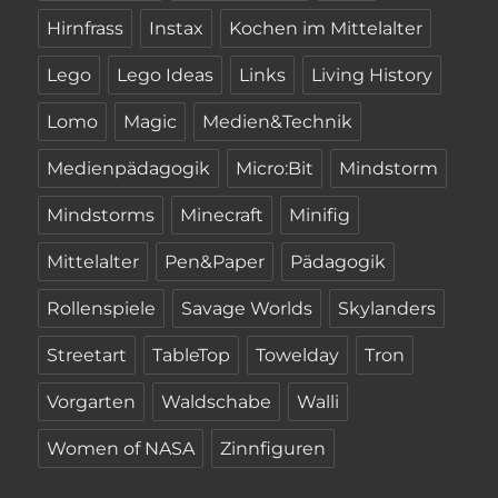
Hirnfrass
Instax
Kochen im Mittelalter
Lego
Lego Ideas
Links
Living History
Lomo
Magic
Medien&Technik
Medienpädagogik
Micro:Bit
Mindstorm
Mindstorms
Minecraft
Minifig
Mittelalter
Pen&Paper
Pädagogik
Rollenspiele
Savage Worlds
Skylanders
Streetart
TableTop
Towelday
Tron
Vorgarten
Waldschabe
Walli
Women of NASA
Zinnfiguren