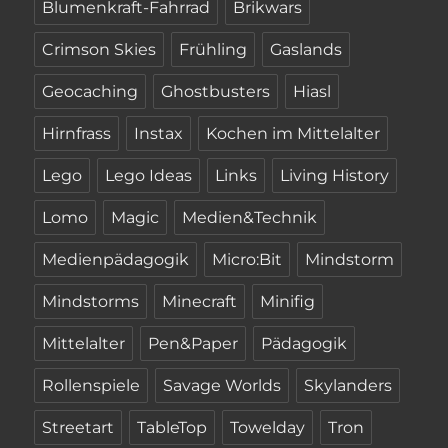
Blumenkraft-Fahrrad
Brikwars
Crimson Skies
Frühling
Gaslands
Geocaching
Ghostbusters
Hiasl
Hirnfrass
Instax
Kochen im Mittelalter
Lego
Lego Ideas
Links
Living History
Lomo
Magic
Medien&Technik
Medienpädagogik
Micro:Bit
Mindstorm
Mindstorms
Minecraft
Minifig
Mittelalter
Pen&Paper
Pädagogik
Rollenspiele
Savage Worlds
Skylanders
Streetart
TableTop
Towelday
Tron