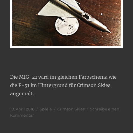
Die MIG-21 wird im gleichen Farbschema wie
die P-51 im Hintergrund für Crimson Skies
angemalt.
Veröffentlicht
Kategorien
Schlagwörter
18. April 2016
Spiele
Crimson Skies
Schreibe einen
am
zu
Kommentar
Crimson
Skies