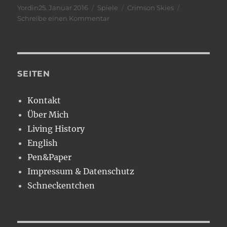
Veröffentlicht
Kategorien
Schlagwörter
Yordin
25. Januar 2016
Spiele
Crimson Skies
am
zu
Schreibe einen Kommentar
Neue
Flieger…..
SEITEN
Kontakt
Über Mich
Living History
English
Pen&Paper
Impressum & Datenschutz
Schneckentchen