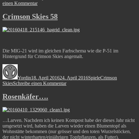
zu
einen Kommentar
Autsch….
Crimson Skies 58
Die MIG-21 wird im gleichen Farbschema wie die P-51 im
Hintergrund für Crimson Skies angemalt.
Autor
Veröffentlicht
Kategorien
Schlagwörter
am
Yordin
18. April 2016
24. April 2016
Spiele
Crimson
zu
Skies
Schreibe einen Kommentar
Crimson
Skies
Rosenkäfer….
58
…Larven. Nachdem ich keinen Kompost habe der dieses Jahr nicht
umgesetzt wird, haben die Larven wieder einen Blumentopf als
Wohnstätte bekommen (nur grösser und den toten Wurzelstöcken,
der nicht winterharten/einjährigen Topfpflanzen, als Futter).