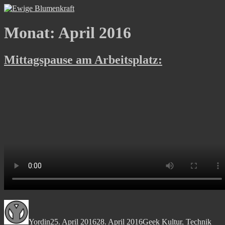
Zum
Ewige Blumenkraft
Meister Yordins (Wolfgang Haberl) Seite
Inhalt
springen
Monat:
April 2016
Mittagspause am Arbeitsplatz:
Autor
Veröffentlicht
Kategorien
Schl
am
Yordin
25. April 2016
28. April 2016
Geek Kultur
,
Technik