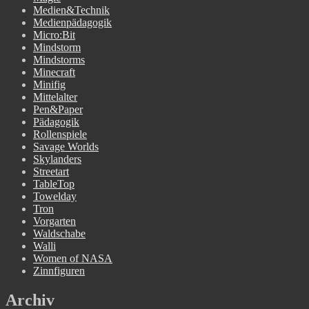
Medien&Technik
Medienpädagogik
Micro:Bit
Mindstorm
Mindstorms
Minecraft
Minifig
Mittelalter
Pen&Paper
Pädagogik
Rollenspiele
Savage Worlds
Skylanders
Streetart
TableTop
Towelday
Tron
Vorgarten
Waldschabe
Walli
Women of NASA
Zinnfiguren
Archiv