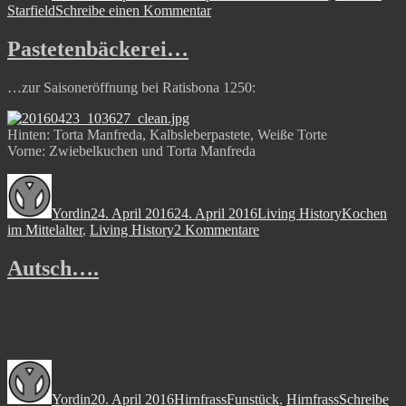
zu
Starfield
Schreibe einen Kommentar
Mittagspause
am
Pastetenbäckerei…
Arbeitsplatz:
…zur Saisoneröffnung bei Ratisbona 1250:
Hinten: Torta Manfreda, Kalbsleberpastete, Weiße Torte
Vorne: Zwiebelkuchen und Torta Manfreda
Autor
Veröffentlicht
Kategorien
Schlagwört
am
Yordin
24. April 2016
24. April 2016
Living History
Kochen
zu
im Mittelalter
,
Living History
2 Kommentare
Pastetenbäckerei…
Autsch….
Autor
Veröffentlicht
Kategorien
Schlagwörter
am
Yordin
20. April 2016
Hirnfrass
Funstück
,
Hirnfrass
Schreibe