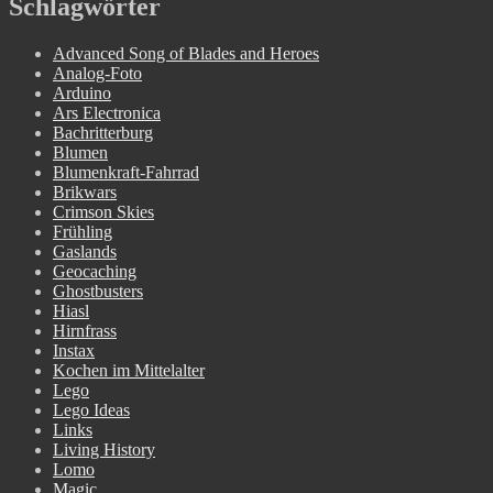
Schlagwörter
Advanced Song of Blades and Heroes
Analog-Foto
Arduino
Ars Electronica
Bachritterburg
Blumen
Blumenkraft-Fahrrad
Brikwars
Crimson Skies
Frühling
Gaslands
Geocaching
Ghostbusters
Hiasl
Hirnfrass
Instax
Kochen im Mittelalter
Lego
Lego Ideas
Links
Living History
Lomo
Magic