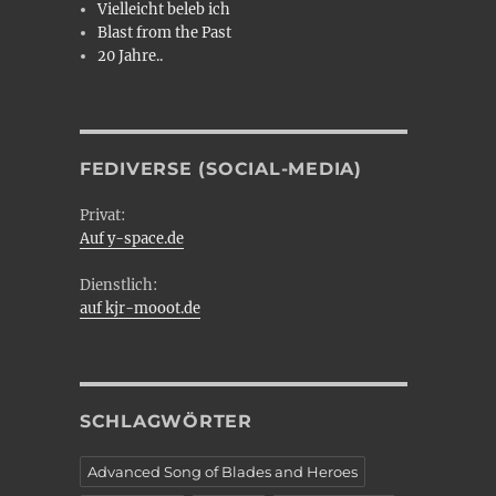
Vielleicht beleb ich
Blast from the Past
20 Jahre..
FEDIVERSE (SOCIAL-MEDIA)
Privat:
Auf y-space.de
Dienstlich:
auf kjr-mooot.de
SCHLAGWÖRTER
Advanced Song of Blades and Heroes