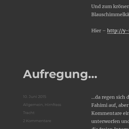
History
Und zum krönen
Koch
Blauschimmelkä
an
der
LMU
Hier –
http://y-
Aufregung…
Veröffentlicht
10. Juni 2015
…da regen sich 
am
Kategorien
Allgemein
,
Hirnfrass
Fahimi auf, abe
Schlagwörter
Tracht
Kommentare eine
zu
2 Kommentare
unterworfen und
Aufregung…