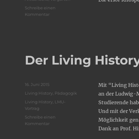
Schreibe einen
zu
Kommentar
Artischocke..
Der Living Histo
Veröffentlicht
16. Juni 2015
Mit “Living Hist
am
Kategorien
Living History
,
Pädagogik
an der Ludwig-Ma
Schlagwörter
Living History
,
LMU-
Studierende hab
Vortrag
Und mit der Ver
Schreibe einen
Möglichkeit gen
zu
Kommentar
Dank an Prof. Hi
Der
Living