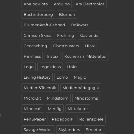
Analog-Foto
Arduino
Ars Electronica
Bachritterburg
Blumen
Blumenkraft-Fahrrad
Brikwars
Crimson Skies
Frühling
Gaslands
Geocaching
Ghostbusters
Hiasl
Hirnfrass
Instax
Kochen im Mittelalter
Lego
Lego Ideas
Links
Living History
Lomo
Magic
Medien&Technik
Medienpädagogik
Micro:Bit
Mindstorm
Mindstorms
Minecraft
Minifig
Mittelalter
n
Pen&Paper
Pädagogik
Rollenspiele
Savage Worlds
Skylanders
Streetart