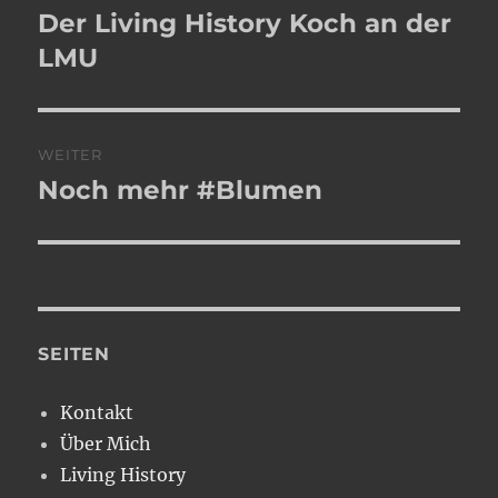
Der Living History Koch an der
Vorheriger
Beitrag:
LMU
WEITER
Noch mehr #Blumen
Nächster
Beitrag:
SEITEN
Kontakt
Über Mich
Living History