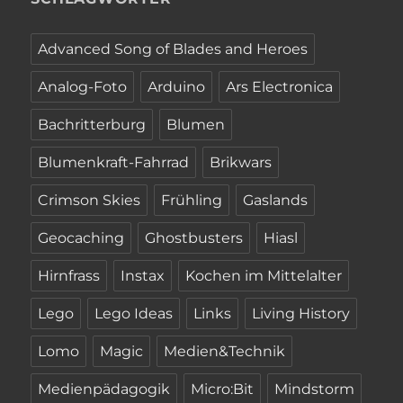
Advanced Song of Blades and Heroes
Analog-Foto
Arduino
Ars Electronica
Bachritterburg
Blumen
Blumenkraft-Fahrrad
Brikwars
Crimson Skies
Frühling
Gaslands
Geocaching
Ghostbusters
Hiasl
Hirnfrass
Instax
Kochen im Mittelalter
Lego
Lego Ideas
Links
Living History
Lomo
Magic
Medien&Technik
Medienpädagogik
Micro:Bit
Mindstorm