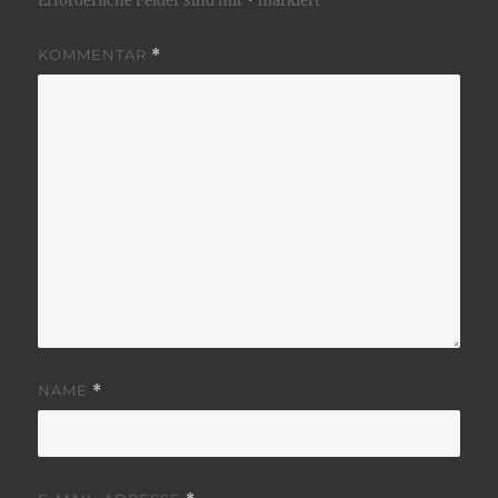
Erforderliche Felder sind mit
*
markiert
KOMMENTAR
*
NAME
*