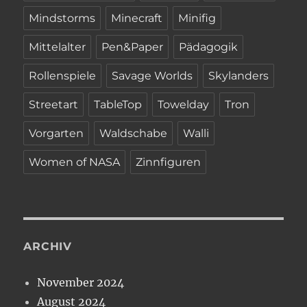
Mindstorms
Minecraft
Minifig
Mittelalter
Pen&Paper
Pädagogik
Rollenspiele
Savage Worlds
Skylanders
Streetart
TableTop
Towelday
Tron
Vorgarten
Waldschabe
Walli
Women of NASA
Zinnfiguren
ARCHIV
November 2024
August 2024