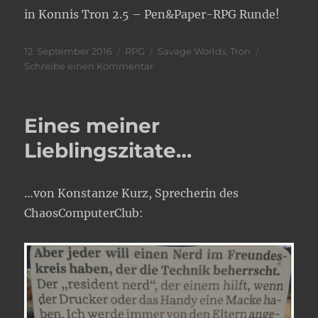
in Konnis Tron 2.5 – Pen&Paper-RPG Runde!
Veröffentlicht
Kategorien
Schlagwörter
12. September 2016
RPG
Savage Worlds
,
Tron
am
zu
Schreibe einen Kommentar
Boss
gelegt…
…
Eines meiner
alte
Schule!
Lieblingszitate…
…von Konstanze Kurz, Sprecherin des
ChaosComputerClub: