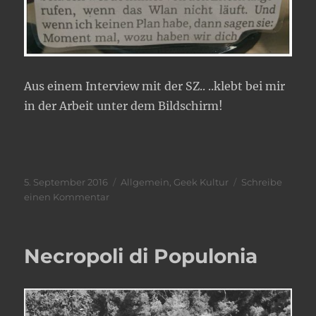
Aus einem Interview mit der SZ.. ..klebt bei mir
in der Arbeit unter dem Bildschirm!
Veröffentlicht
Kategorien
5. September 2016
Allgemein
,
Geek Kultur
Schreibe
am
zu
einen Kommentar
Eines
meiner
Lieblingszitate…
Necropoli di Populonia