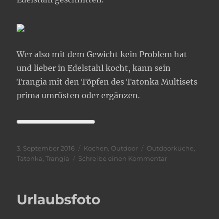
Wer also mit dem Gewicht kein Problem hat
und lieber in Edelstahl kocht, kann sein
Trangia mit den Töpfen des Tatonka Multisets
prima umrüsten oder ergänzen.
Veröffentlicht
Kategorien
Schlagwörter
3. September 2016
Kochen
,
Outdoor
Outdoorküche
,
am
zu
Tatonka
,
Trangia
Schreibe einen Kommentar
Trangia
Kocher
&
Urlaubsfoto
Tatonka
Töpfe