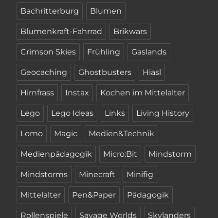
Bachritterburg
Blumen
Blumenkraft-Fahrrad
Brikwars
Crimson Skies
Frühling
Gaslands
Geocaching
Ghostbusters
Hiasl
Hirnfrass
Instax
Kochen im Mittelalter
Lego
Lego Ideas
Links
Living History
Lomo
Magic
Medien&Technik
Medienpädagogik
Micro:Bit
Mindstorm
Mindstorms
Minecraft
Minifig
Mittelalter
Pen&Paper
Pädagogik
Rollenspiele
Savage Worlds
Skylanders