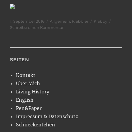
Veröffentlicht
Kategorien
Schlagwörter
1. September 2016
Allgemein
,
Krabbler
Krabby
am
zu
Schreibe einen Kommentar
Urlaubsfoto
SEITEN
Kontakt
Über Mich
Living History
English
Pen&Paper
Impressum & Datenschutz
Schneckentchen