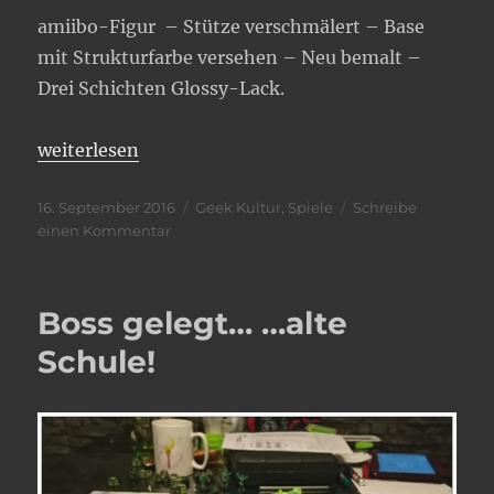
amiibo-Figur – Stütze verschmälert – Base
mit Strukturfarbe versehen – Neu bemalt –
Drei Schichten Glossy-Lack.
„#OOTD – ZSS im “neuen” Look!“
weiterlesen
Veröffentlicht
Kategorien
16. September 2016
Geek Kultur
,
Spiele
Schreibe
am
zu
einen Kommentar
#OOTD
–
ZSS
Boss gelegt… …alte
im
“neuen”
Schule!
Look!