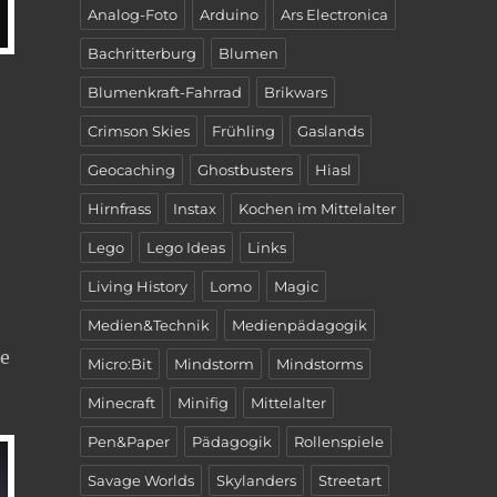
Analog-Foto
Arduino
Ars Electronica
Bachritterburg
Blumen
Blumenkraft-Fahrrad
Brikwars
Crimson Skies
Frühling
Gaslands
Geocaching
Ghostbusters
Hiasl
Hirnfrass
Instax
Kochen im Mittelalter
Lego
Lego Ideas
Links
Living History
Lomo
Magic
Medien&Technik
Medienpädagogik
he
Micro:Bit
Mindstorm
Mindstorms
Minecraft
Minifig
Mittelalter
Pen&Paper
Pädagogik
Rollenspiele
Savage Worlds
Skylanders
Streetart