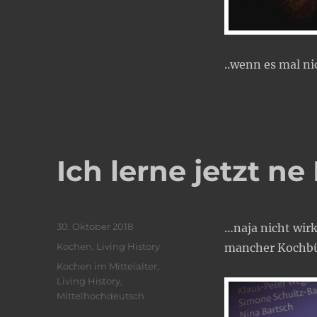
..wenn es mal ni
Ich lerne jetzt 
Veröffentlicht
30. Oktober 2018
…naja nicht wirk
am
Kategorien
Kochen
,
Living History
mancher Kochbü
Schlagwörter
Kochen im Mittelalter
,
Living History
,
Mittelhochdeutsch