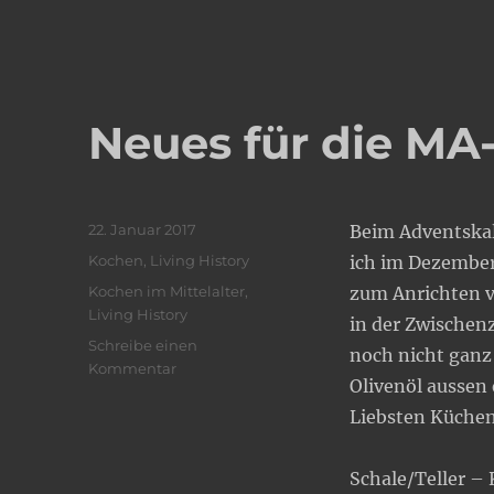
Neues für die MA
Veröffentlicht
22. Januar 2017
Beim Adventska
am
Kategorien
Kochen
,
Living History
ich im Dezember
Schlagwörter
Kochen im Mittelalter
,
zum Anrichten v
Living History
in der Zwischenz
Schreibe einen
noch nicht ganz 
zu
Kommentar
Olivenöl aussen 
Neues
für
Liebsten Küchen
die
MA-
Schale/Teller – 
Küche..