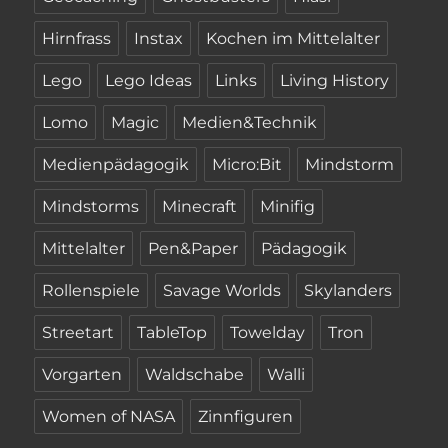
Hirnfrass
Instax
Kochen im Mittelalter
Lego
Lego Ideas
Links
Living History
Lomo
Magic
Medien&Technik
Medienpädagogik
Micro:Bit
Mindstorm
Mindstorms
Minecraft
Minifig
Mittelalter
Pen&Paper
Pädagogik
Rollenspiele
Savage Worlds
Skylanders
Streetart
TableTop
Towelday
Tron
Vorgarten
Waldschabe
Walli
Women of NASA
Zinnfiguren