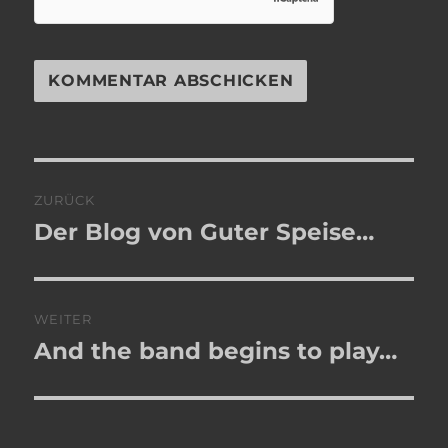
Beitragsnavigation
ZURÜCK
Der Blog von Guter Speise…
Vorheriger
Beitrag:
WEITER
And the band begins to play…
Nächster
Beitrag: