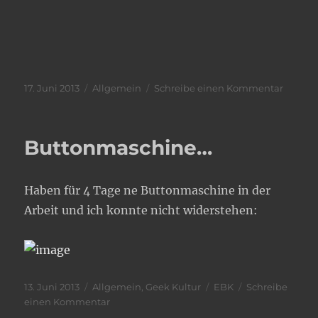
Veröffentlicht
Kategorien
zu
17. Juni 2013
Allgemein
Schreibe einen Kommentar
am
SZ
über
Longbo
Buttonmaschine…
Haben für 4 Tage ne Buttonmaschine in der
Arbeit und ich konnte nicht widerstehen:
Veröffentlicht
Kategorien
Schlagwörter
13. Juni 2013
Allgemein
,
Geek Kultur
EBK
Schreibe
am
zu
einen Kommentar
Buttonmaschine…