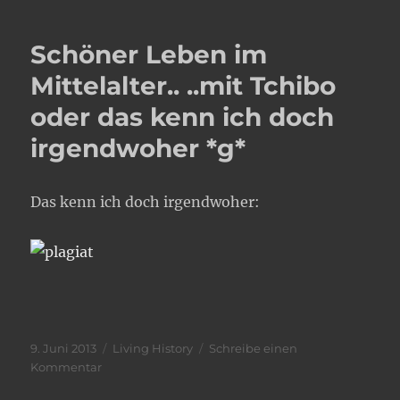
Schöner Leben im
Mittelalter.. ..mit Tchibo
oder das kenn ich doch
irgendwoher *g*
Das kenn ich doch irgendwoher:
Veröffentlicht
Kategorien
9. Juni 2013
Living History
Schreibe einen
am
zu
Kommentar
Schöner