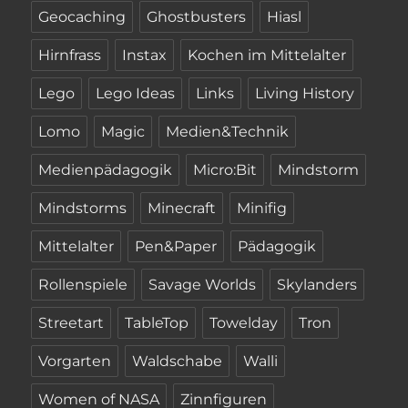
Geocaching
Ghostbusters
Hiasl
Hirnfrass
Instax
Kochen im Mittelalter
Lego
Lego Ideas
Links
Living History
Lomo
Magic
Medien&Technik
Medienpädagogik
Micro:Bit
Mindstorm
Mindstorms
Minecraft
Minifig
Mittelalter
Pen&Paper
Pädagogik
Rollenspiele
Savage Worlds
Skylanders
Streetart
TableTop
Towelday
Tron
Vorgarten
Waldschabe
Walli
Women of NASA
Zinnfiguren