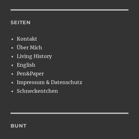
Leben
im
Mittelalter..
..mit
SEITEN
Tchibo
oder
Kontakt
das
Über Mich
kenn
ich
Living History
doch
English
irgendwoher
Pen&Paper
*g*
Impressum & Datenschutz
Schneckentchen
BUNT