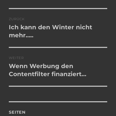
Beitragsnavigation
ZURÜCK
Ich kann den Winter nicht
Vorheriger
Beitrag:
mehr…..
WEITER
Wenn Werbung den
Nächster
Beitrag:
Contentfilter finanziert…
SEITEN