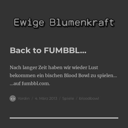
Ewige Blumenkraft
Back to FUMBBL…
Nach langer Zeit haben wir wieder Lust
bekommen ein bischen Blood Bowl zu spielen…
…auf fumbbl.com.
Autor
Veröffentlicht
Kategorien
Schlagwörter
Yordin
4. März 2013
Spiele
bloodbowl
am