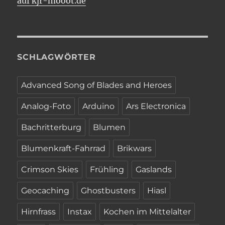
auf kjr-mooot.de
SCHLAGWÖRTER
Advanced Song of Blades and Heroes
Analog-Foto
Arduino
Ars Electronica
Bachritterburg
Blumen
Blumenkraft-Fahrrad
Brikwars
Crimson Skies
Frühling
Gaslands
Geocaching
Ghostbusters
Hiasl
Hirnfrass
Instax
Kochen im Mittelalter