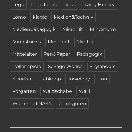
Lego
Lego Ideas
Links
Living History
Lomo
Magic
Medien&Technik
Medienpädagogik
Micro:Bit
Mindstorm
Mindstorms
Minecraft
Minifig
Mittelalter
Pen&Paper
Pädagogik
Rollenspiele
Savage Worlds
Skylanders
Streetart
TableTop
Towelday
Tron
Vorgarten
Waldschabe
Walli
Women of NASA
Zinnfiguren