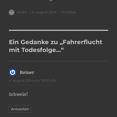
Autor
Veröffentlicht
Kategorien
Yordin
6. August 2014
Hirnfrass
am
Ein Gedanke zu „Fahrerflucht
mit Todesfolge…“
Reiner
sagt:
6. August 2014 um 19:05 Uhr
Schwein!
Antworten