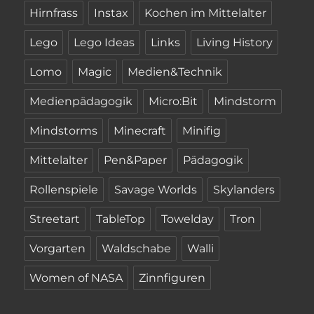
Hirnfrass
Instax
Kochen im Mittelalter
Lego
Lego Ideas
Links
Living History
Lomo
Magic
Medien&Technik
Medienpädagogik
Micro:Bit
Mindstorm
Mindstorms
Minecraft
Minifig
Mittelalter
Pen&Paper
Pädagogik
Rollenspiele
Savage Worlds
Skylanders
Streetart
TableTop
Towelday
Tron
Vorgarten
Waldschabe
Walli
Women of NASA
Zinnfiguren