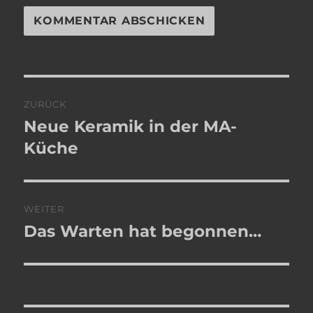
Beitragsnavigation
ZURÜCK
Neue Keramik in der MA-
Vorheriger
Beitrag:
Küche
WEITER
Das Warten hat begonnen…
Nächster
Beitrag: