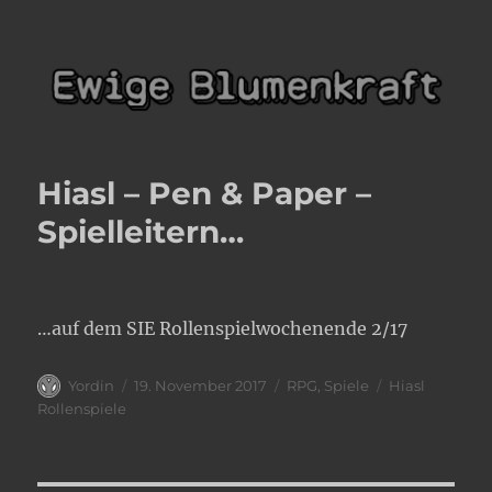
Ewige Blumenkraft
Hiasl – Pen & Paper –
Spielleitern…
…auf dem SIE Rollenspielwochenende 2/17
Autor
Veröffentlicht
Kategorien
Schlagwörter
Yordin
19. November 2017
RPG
,
Spiele
Hiasl
am
Rollenspiele