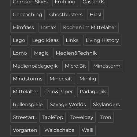
Crimson Skies
Frühling
Gaslands
Geocaching
Ghostbusters
Hiasl
Hirnfrass
Instax
Kochen im Mittelalter
Lego
Lego Ideas
Links
Living History
Lomo
Magic
Medien&Technik
Medienpädagogik
Micro:Bit
Mindstorm
Mindstorms
Minecraft
Minifig
Mittelalter
Pen&Paper
Pädagogik
Rollenspiele
Savage Worlds
Skylanders
Streetart
TableTop
Towelday
Tron
Vorgarten
Waldschabe
Walli