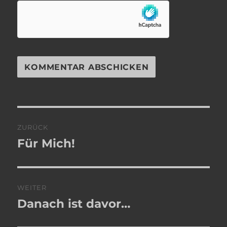
Beitragsnavigation
ZURÜCK
Für Mich!
Vorheriger
Beitrag:
WEITER
Danach ist davor…
Nächster
Beitrag: