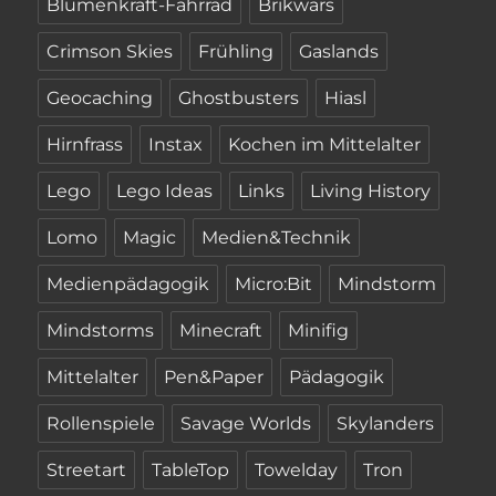
Blumenkraft-Fahrrad
Brikwars
Crimson Skies
Frühling
Gaslands
Geocaching
Ghostbusters
Hiasl
Hirnfrass
Instax
Kochen im Mittelalter
Lego
Lego Ideas
Links
Living History
Lomo
Magic
Medien&Technik
Medienpädagogik
Micro:Bit
Mindstorm
Mindstorms
Minecraft
Minifig
Mittelalter
Pen&Paper
Pädagogik
Rollenspiele
Savage Worlds
Skylanders
Streetart
TableTop
Towelday
Tron