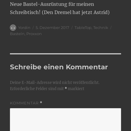
Neue Bastel-Ausrüstung für meinen
Schreibtisch! (Den Dremel hat jetzt Astrid)
Autor
Veröffentlicht
Kategorien
Schlagwö
Yordin
5. Dezember 2017
TableTop
,
Technik
am
Basteln
,
Proxxon
Schreibe einen Kommentar
Deine E-Mail-Adresse wird nicht veröffentlicht.
Erforderliche Felder sind mit
*
markiert
KOMMENTAR
*