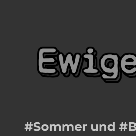
Ewige Blumenkraft
Meister Yordins (Wolfgang Haberl) Seite
#Sommer und #