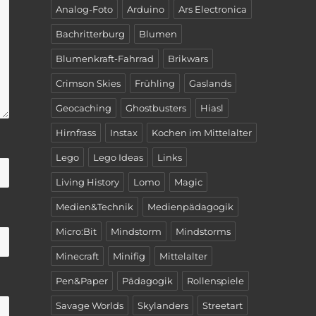
Analog-Foto
Arduino
Ars Electronica
Bachritterburg
Blumen
Blumenkraft-Fahrrad
Brikwars
Crimson Skies
Frühling
Gaslands
Geocaching
Ghostbusters
Hiasl
Hirnfrass
Instax
Kochen im Mittelalter
Lego
Lego Ideas
Links
Living History
Lomo
Magic
Medien&Technik
Medienpädagogik
Micro:Bit
Mindstorm
Mindstorms
Minecraft
Minifig
Mittelalter
Pen&Paper
Pädagogik
Rollenspiele
Savage Worlds
Skylanders
Streetart