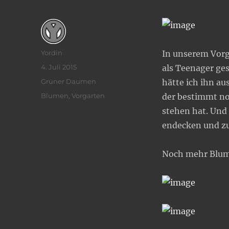
Autor
Yordin
In unserem Vor
Veröffentlicht
4. Juli 2015
als Teenager ges
am
Kategorien
Grüner Daumen
hätte ich ihn au
Schlagwörter
Blumen
,
Vorgarten
der bestimmt no
stehen hat. Und
endecken und zu
Noch mehr Blu