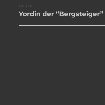
WEITER
Yordin der “Bergsteiger”
Nächster
Beitrag: