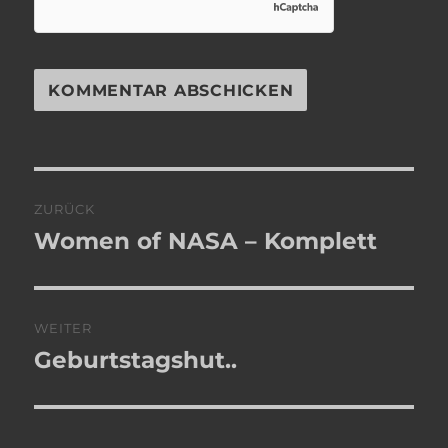
Beitragsnavigation
ZURÜCK
Women of NASA – Komplett
Vorheriger
Beitrag:
WEITER
Geburtstagshut..
Nächster
Beitrag: