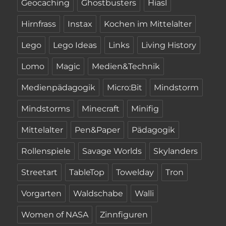
Geocaching
Ghostbusters
Hiasl
Hirnfrass
Instax
Kochen im Mittelalter
Lego
Lego Ideas
Links
Living History
Lomo
Magic
Medien&Technik
Medienpädagogik
Micro:Bit
Mindstorm
Mindstorms
Minecraft
Minifig
Mittelalter
Pen&Paper
Pädagogik
Rollenspiele
Savage Worlds
Skylanders
Streetart
TableTop
Towelday
Tron
Vorgarten
Waldschabe
Walli
Women of NASA
Zinnfiguren