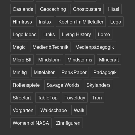
Gaslands
Geocaching
Ghostbusters
Hiasl
Hirnfrass
Instax
Kochen im Mittelalter
Lego
Lego Ideas
Links
Living History
Lomo
Magic
Medien&Technik
Medienpädagogik
Micro:Bit
Mindstorm
Mindstorms
Minecraft
Minifig
Mittelalter
Pen&Paper
Pädagogik
Rollenspiele
Savage Worlds
Skylanders
Streetart
TableTop
Towelday
Tron
Vorgarten
Waldschabe
Walli
Women of NASA
Zinnfiguren