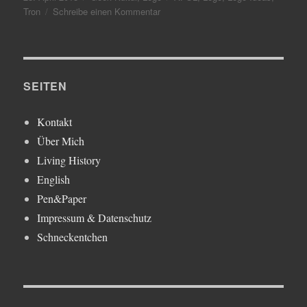
am
zu
Tron
Schreibe einen Kommentar
Tron..
SEITEN
Kontakt
Über Mich
Living History
English
Pen&Paper
Impressum & Datenschutz
Schneckentchen