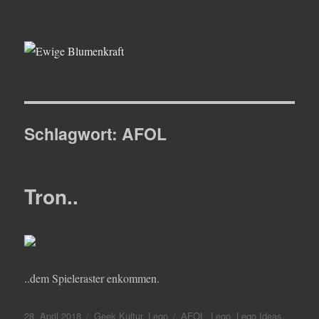
Ewige Blumenkraft
Schlagwort:
AFOL
Tron..
..dem Spieleraster enkommen.
Veröffentlicht
Kategorien
Schlagwörter
28. April 2018
Geek Kultur
,
Lego
AFOL
,
Lego
,
Lego Ideas
,