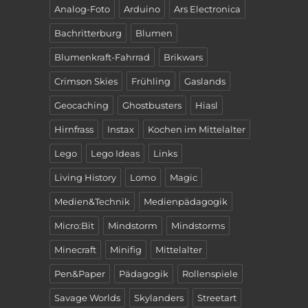
Analog-Foto
Arduino
Ars Electronica
Bachritterburg
Blumen
Blumenkraft-Fahrrad
Brikwars
Crimson Skies
Frühling
Gaslands
Geocaching
Ghostbusters
Hiasl
Hirnfrass
Instax
Kochen im Mittelalter
Lego
Lego Ideas
Links
Living History
Lomo
Magic
Medien&Technik
Medienpädagogik
Micro:Bit
Mindstorm
Mindstorms
Minecraft
Minifig
Mittelalter
Pen&Paper
Pädagogik
Rollenspiele
Savage Worlds
Skylanders
Streetart