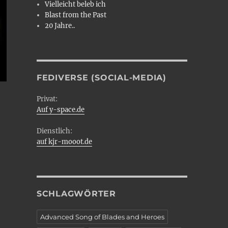
Vielleicht beleb ich
Blast from the Past
20 Jahre..
FEDIVERSE (SOCIAL-MEDIA)
Privat:
Auf y-space.de
Dienstlich:
auf kjr-mooot.de
SCHLAGWÖRTER
Advanced Song of Blades and Heroes