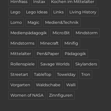
Hirnfrass
Instax
Kochen im Mittelalter
Lego
Lego Ideas
Links
Living History
Lomo
Magic
Medien&Technik
Medienpädagogik
Micro:Bit
Mindstorm
Mindstorms
Minecraft
Minifig
Mittelalter
Pen&Paper
Pädagogik
Rollenspiele
Savage Worlds
Skylanders
Streetart
TableTop
Towelday
Tron
Vorgarten
Waldschabe
Walli
Women of NASA
Zinnfiguren