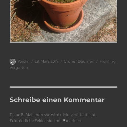
Autor
Veröffentlicht
Kategorien
Schlagwörter
Yordin
28. März 2017
Grüner Daumen
Frühling
,
am
Vorgarten
Schreibe einen Kommentar
Deine E-Mail-Adresse wird nicht veröffentlicht.
Erforderliche Felder sind mit
*
markiert