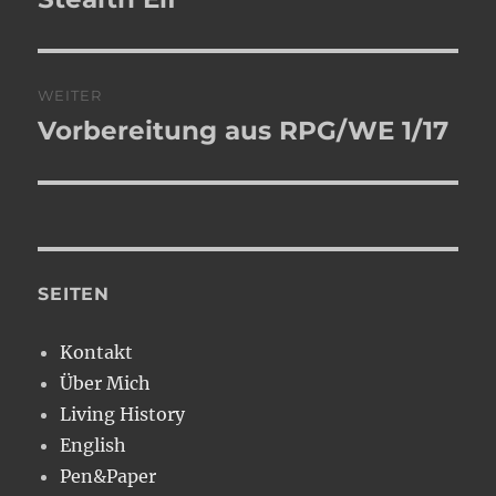
Beitrag:
WEITER
Vorbereitung aus RPG/WE 1/17
Nächster
Beitrag:
SEITEN
Kontakt
Über Mich
Living History
English
Pen&Paper