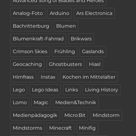
Advanced Song of Blades and Heroes
Analog-Foto
Arduino
Ars Electronica
Bachritterburg
Blumen
Blumenkraft-Fahrrad
Brikwars
Crimson Skies
Frühling
Gaslands
Geocaching
Ghostbusters
Hiasl
Hirnfrass
Instax
Kochen im Mittelalter
Lego
Lego Ideas
Links
Living History
Lomo
Magic
Medien&Technik
Medienpädagogik
Micro:Bit
Mindstorm
Mindstorms
Minecraft
Minifig