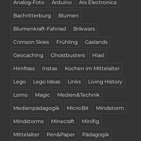
Analog-Foto
Arduino
Ars Electronica
Bachritterburg
Blumen
Blumenkraft-Fahrrad
Brikwars
Crimson Skies
Frühling
Gaslands
Geocaching
Ghostbusters
Hiasl
Hirnfrass
Instax
Kochen im Mittelalter
Lego
Lego Ideas
Links
Living History
Lomo
Magic
Medien&Technik
Medienpädagogik
Micro:Bit
Mindstorm
Mindstorms
Minecraft
Minifig
Mittelalter
Pen&Paper
Pädagogik