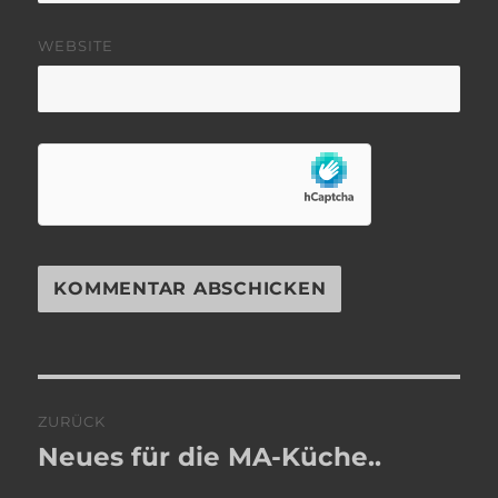
WEBSITE
Beitragsnavigation
ZURÜCK
Neues für die MA-Küche..
Vorheriger
Beitrag: