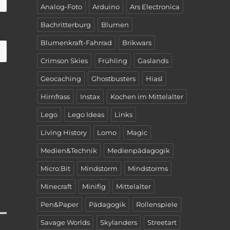
Analog-Foto
Arduino
Ars Electronica
Bachritterburg
Blumen
Blumenkraft-Fahrrad
Brikwars
Crimson Skies
Frühling
Gaslands
Geocaching
Ghostbusters
Hiasl
Hirnfrass
Instax
Kochen im Mittelalter
Lego
Lego Ideas
Links
Living History
Lomo
Magic
Medien&Technik
Medienpädagogik
Micro:Bit
Mindstorm
Mindstorms
Minecraft
Minifig
Mittelalter
Pen&Paper
Pädagogik
Rollenspiele
Savage Worlds
Skylanders
Streetart