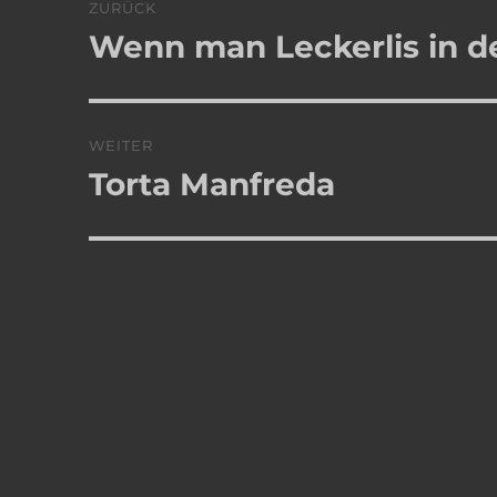
ZURÜCK
Wenn man Leckerlis in d
Vorheriger
Beitrag:
WEITER
Torta Manfreda
Nächster
Beitrag: