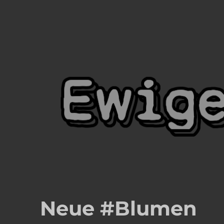
Ewige Blumenkraft
Meister Yordins (Wolfgang Haberl) Seite
Neue #Blumen