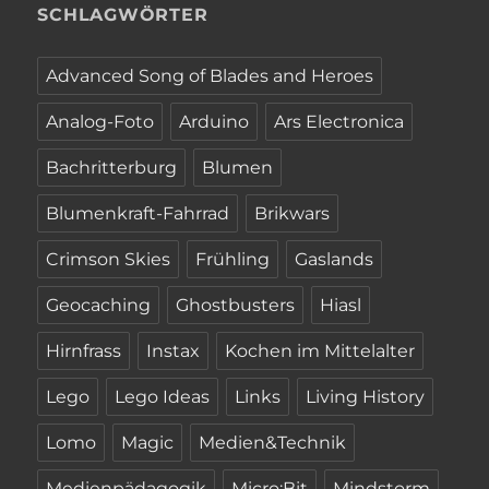
SCHLAGWÖRTER
Advanced Song of Blades and Heroes
Analog-Foto
Arduino
Ars Electronica
Bachritterburg
Blumen
Blumenkraft-Fahrrad
Brikwars
Crimson Skies
Frühling
Gaslands
Geocaching
Ghostbusters
Hiasl
Hirnfrass
Instax
Kochen im Mittelalter
Lego
Lego Ideas
Links
Living History
Lomo
Magic
Medien&Technik
Medienpädagogik
Micro:Bit
Mindstorm