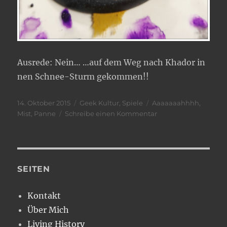
Ausrede: Nein… …auf dem Weg nach Khador in
nen Schnee-Sturm gekommen!!
Veröffentlicht
Kategorien
Schlagwörter
14. Oktober 2015
Geek Kultur
,
Spiele
Aaaaaaahhhh
,
am
zu
Mist
,
Panne
Schreibe einen Kommentar
Autsch…..
SEITEN
Kontakt
Über Mich
Living History