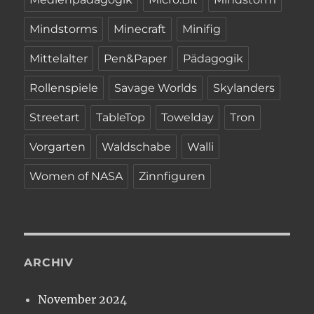
Mindstorms
Minecraft
Minifig
Mittelalter
Pen&Paper
Pädagogik
Rollenspiele
Savage Worlds
Skylanders
Streetart
TableTop
Towelday
Tron
Vorgarten
Waldschabe
Walli
Women of NASA
Zinnfiguren
ARCHIV
November 2024