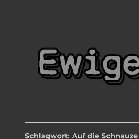
Ewige Blumenkraft
Meister Yordins (Wolfgang Haberl) Seite
Schlagwort:
Auf die Schnauze