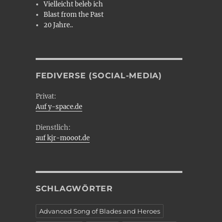
Vielleicht beleb ich
Blast from the Past
20 Jahre..
FEDIVERSE (SOCIAL-MEDIA)
Privat:
Auf y-space.de
Dienstlich:
auf kjr-mooot.de
SCHLAGWÖRTER
Advanced Song of Blades and Heroes