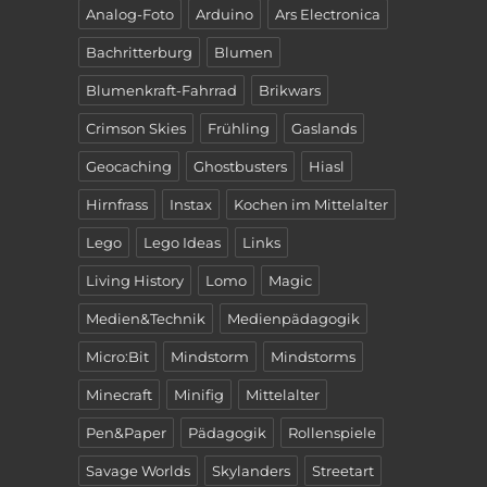
Analog-Foto
Arduino
Ars Electronica
Bachritterburg
Blumen
Blumenkraft-Fahrrad
Brikwars
Crimson Skies
Frühling
Gaslands
Geocaching
Ghostbusters
Hiasl
Hirnfrass
Instax
Kochen im Mittelalter
Lego
Lego Ideas
Links
Living History
Lomo
Magic
Medien&Technik
Medienpädagogik
Micro:Bit
Mindstorm
Mindstorms
Minecraft
Minifig
Mittelalter
Pen&Paper
Pädagogik
Rollenspiele
Savage Worlds
Skylanders
Streetart