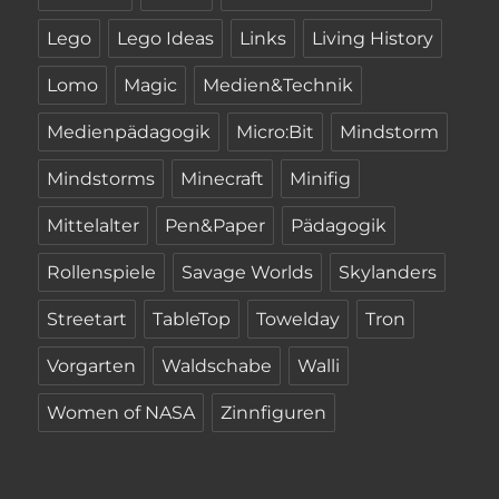
Lego
Lego Ideas
Links
Living History
Lomo
Magic
Medien&Technik
Medienpädagogik
Micro:Bit
Mindstorm
Mindstorms
Minecraft
Minifig
Mittelalter
Pen&Paper
Pädagogik
Rollenspiele
Savage Worlds
Skylanders
Streetart
TableTop
Towelday
Tron
Vorgarten
Waldschabe
Walli
Women of NASA
Zinnfiguren