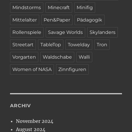
Mindstorms
Minecraft
Minifig
Mittelalter
Pen&Paper
Pädagogik
Rollenspiele
Savage Worlds
Skylanders
Streetart
TableTop
Towelday
Tron
Vorgarten
Waldschabe
Walli
Women of NASA
Zinnfiguren
ARCHIV
November 2024
August 2024