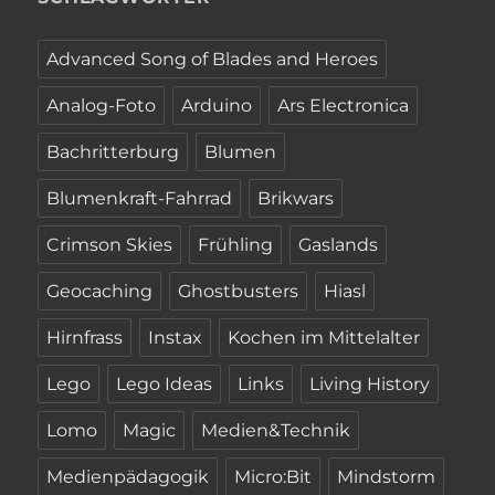
Advanced Song of Blades and Heroes
Analog-Foto
Arduino
Ars Electronica
Bachritterburg
Blumen
Blumenkraft-Fahrrad
Brikwars
Crimson Skies
Frühling
Gaslands
Geocaching
Ghostbusters
Hiasl
Hirnfrass
Instax
Kochen im Mittelalter
Lego
Lego Ideas
Links
Living History
Lomo
Magic
Medien&Technik
Medienpädagogik
Micro:Bit
Mindstorm