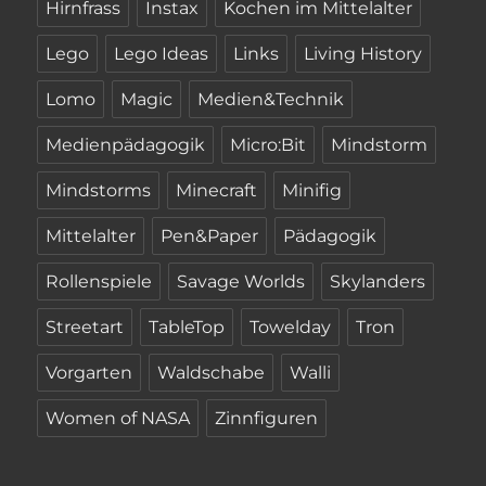
Hirnfrass
Instax
Kochen im Mittelalter
Lego
Lego Ideas
Links
Living History
Lomo
Magic
Medien&Technik
Medienpädagogik
Micro:Bit
Mindstorm
Mindstorms
Minecraft
Minifig
Mittelalter
Pen&Paper
Pädagogik
Rollenspiele
Savage Worlds
Skylanders
Streetart
TableTop
Towelday
Tron
Vorgarten
Waldschabe
Walli
Women of NASA
Zinnfiguren