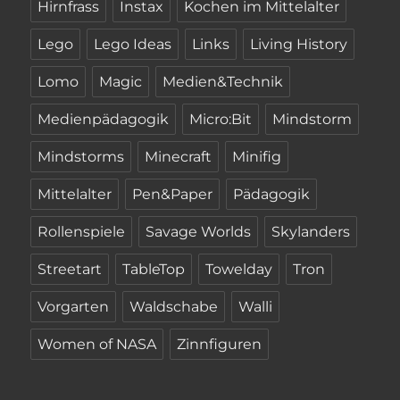
Hirnfrass
Instax
Kochen im Mittelalter
Lego
Lego Ideas
Links
Living History
Lomo
Magic
Medien&Technik
Medienpädagogik
Micro:Bit
Mindstorm
Mindstorms
Minecraft
Minifig
Mittelalter
Pen&Paper
Pädagogik
Rollenspiele
Savage Worlds
Skylanders
Streetart
TableTop
Towelday
Tron
Vorgarten
Waldschabe
Walli
Women of NASA
Zinnfiguren