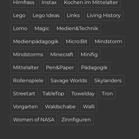
Hirnfrass
Instax
Kochen im Mittelalter
Lego
Lego Ideas
Links
Living History
Lomo
Magic
Medien&Technik
Medienpädagogik
Micro:Bit
Mindstorm
Mindstorms
Minecraft
Minifig
Mittelalter
Pen&Paper
Pädagogik
Rollenspiele
Savage Worlds
Skylanders
Streetart
TableTop
Towelday
Tron
Vorgarten
Waldschabe
Walli
Women of NASA
Zinnfiguren